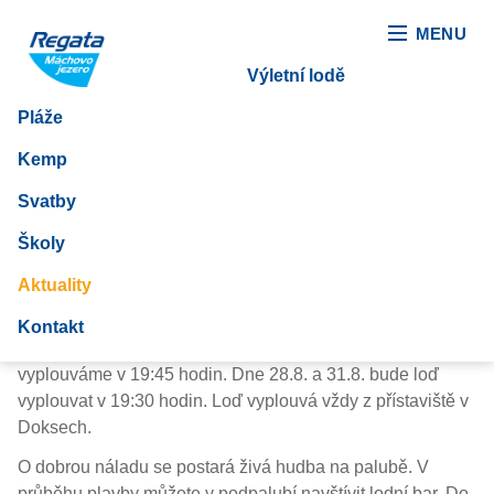
MENU
Výletní lodě
Pláže
Poslední čtyři večerní
Kemp
plavby
Svatby
Školy
19. srpen 2019
Aktuality
Vážení návštěvníci, srdečně vás zveme na poslední čtyři
Kontakt
plavby se západem slunce. Ve středu 21.8. a sobotu 24.8.
vyplouváme v 19:45 hodin. Dne 28.8. a 31.8. bude loď
vyplouvat v 19:30 hodin. Loď vyplouvá vždy z přístaviště v
Doksech.
O dobrou náladu se postará živá hudba na palubě. V
průběhu plavby můžete v podpalubí navštívit lodní bar. Do