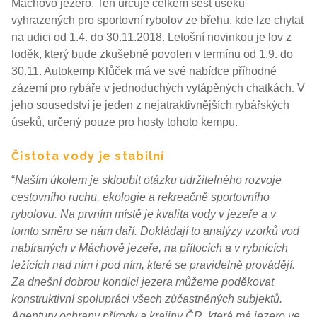
Máchovo jezero. Ten určuje celkem šest úseků
vyhrazených pro sportovní rybolov ze břehu, kde lze chytat
na udici od 1.4. do 30.11.2018. Letošní novinkou je lov z
loděk, který bude zkušebně povolen v termínu od 1.9. do
30.11. Autokemp Klůček má ve své nabídce příhodné
zázemí pro rybáře v jednoduchých vytápěných chatkách. V
jeho sousedství je jeden z nejatraktivnějších rybářských
úseků, určený pouze pro hosty tohoto kempu.
Čistota vody je stabilní
“
Naším úkolem je skloubit otázku udržitelného rozvoje
cestovního ruchu, ekologie a rekreačně sportovního
rybolovu. Na prvním místě je kvalita vody v jezeře a v
tomto směru se nám daří. Dokládají to analýzy vzorků vod
nabíraných v Máchově jezeře, na přítocích a v rybnících
ležících nad ním i pod ním, které se pravidelně provádějí.
Za dnešní dobrou kondici jezera můžeme poděkovat
konstruktivní spolupráci všech zúčastněných subjektů.
Agentury ochrany přírody a krajiny ČR, která má jezero ve