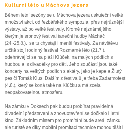
Kulturní léto u Máchova jezera
Během letní sezóny se u Máchova jezera uskuteční velké
množství akcí, od řezbářského sympozia, přes nejrůznější
výstavy, až po velké festivaly. Kromě nejznámějšího,
kterým je srpnový festival taneční hudby Mácháč
(24.-25.8.), se tu chystají i menší festivaly. Za návštěvu
určitě stojí rodinný festival Rozmarné léto (21.7.),
odehrávající se na pláži Klůček, na malých pódiích s
hudbou a s divadélky pro děti. Jeho součástí jsou také
koncerty na velkých podiích s aktéry, jako je kapela Žlutý
pes či Tomáš Klus. Dalším z festivalů je třeba Zadarmofest
(4.8.), který se koná také na Klůčku a má zcela
neopakovatelnou atmosféru.
Na zámku v Doksech pak budou probíhat pravidelná
divadelní představení a znovuotevření se dočkalo i letní
kino. Základním místem pro promítání bude areál zámku,
ale turisté se díky mobilní promítací technice mohou těšit i