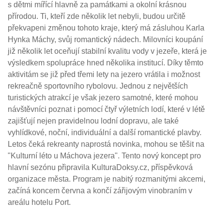
s dětmi mířící hlavně za památkami a okolní krásnou
přírodou. Ti, kteří zde několik let nebyli, budou určitě
překvapeni změnou tohoto kraje, který má zásluhou Karla
Hynka Máchy, svůj romantický nádech. Milovníci koupání
již několik let oceňují stabilní kvalitu vody v jezeře, která je
výsledkem spolupráce hned několika institucí. Díky těmto
aktivitám se již před třemi lety na jezero vrátila i možnost
rekreačně sportovního rybolovu. Jednou z největších
turistických atrakcí je však jezero samotné, které mohou
návštěvníci poznat i pomocí čtyř výletních lodí, které v létě
zajišťují nejen pravidelnou lodní dopravu, ale také
vyhlídkové, noční, individuální a další romantické plavby.
Letos čeká rekreanty naprostá novinka, mohou se těšit na
"Kulturní léto u Máchova jezera". Tento nový koncept pro
hlavní sezónu připravila KulturaDoksy.cz, příspěvková
organizace města. Program je nabitý rozmanitými akcemi,
začíná koncem června a končí zářijovým vinobraním v
areálu hotelu Port.