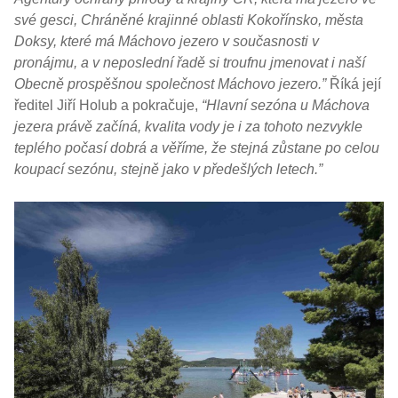
své gesci, Chráněné krajinné oblasti Kokořínsko, města
Doksy, které má Máchovo jezero v současnosti v
pronájmu, a v neposlední řadě si troufnu jmenovat i naší
Obecně prospěšnou společnost Máchovo jezero.”
Říká její
ředitel Jiří Holub a pokračuje,
“Hlavní sezóna u Máchova
jezera právě začíná, kvalita vody je i za tohoto nezvykle
teplého počasí dobrá a věříme, že stejná zůstane po celou
koupací sezónu, stejně jako v předešlých letech.”