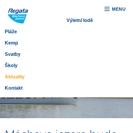
MENU
Výletní lodě
Pláže
Kemp
Máchovo jezero plné
Svatby
Školy
nových zážitků
Aktuality
Kontakt
21. červen 2018