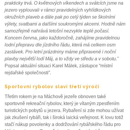
prakticky trvá. O květnových víkendech a svátcích jsme na
jezero vyplouvali v rámci pravidelných vyhlídkových
okružních plaveb a dále pak po celý týden se školními
výlety, svatbami a dalšími soukromými akcemi. Hodně nám
samozřejmě nahrává letošní nezvykle teplé počasí.
Koncem června, jako každoročně, zahájíme pravidelnou
lodní přepravu dle jízdního řádu, která má celkem osm
zastávek. Pro letní prázdniny máme připravené i noční
plavby největší lodí Máj, a to vždy ve středu a v sobotu."
Popsal aktuální situaci Karel Málek, zástupce “místní
rejdařské společnosti”.
Sportovní rybolov slaví třetí výročí
Třetím rokem je na Máchově jezeře obnoven také
sportovně rekreační rybolov, který je vítaným zpestřením
turistických pobytů u jezera. Rybaření si zde mohou užívat
jak zkušení rybáři, tak i široká laická veřejnost. K lovu totiž
stačí nákup povolenky a dodržování rybářského řádu pro