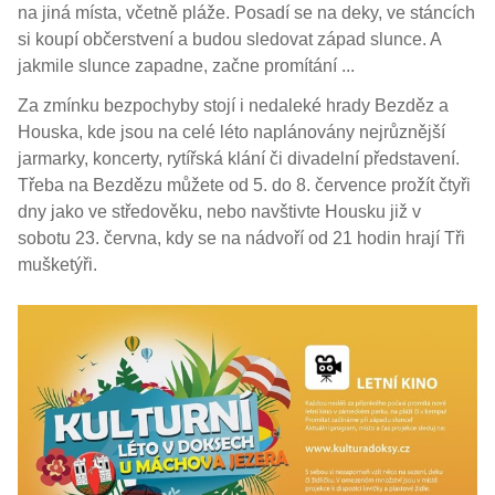
na jiná místa, včetně pláže. Posadí se na deky, ve stáncích
si koupí občerstvení a budou sledovat západ slunce. A
jakmile slunce zapadne, začne promítání ...
Za zmínku bezpochyby stojí i nedaleké hrady Bezděz a
Houska, kde jsou na celé léto naplánovány nejrůznější
jarmarky, koncerty, rytířská klání či divadelní představení.
Třeba na Bezdězu můžete od 5. do 8. července prožít čtyři
dny jako ve středověku, nebo navštivte Housku již v
sobotu 23. června, kdy se na nádvoří od 21 hodin hrají Tři
mušketýři.